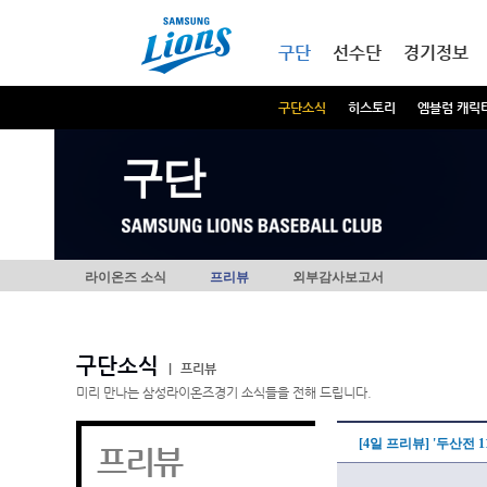
본문내용 바로가기
메인메뉴 바로가기
구단
선수단
경기정보
구단소식
히스토리
엠블럼 캐릭
구단
라이온즈 소식
프리뷰
외부감사보고서
구단소식
|
프리뷰
미리 만나는 삼성라이온즈경기 소식들을 전해 드립니다.
[4일 프리뷰] '두산전 
프리뷰