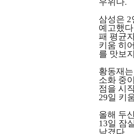
우위다.
삼성은 2
예고했다.
패 평균자
키움 히
를 맛보지
황동재는
소화 중이
점을 시작
29일 키
올해 두산
13일 잠
남겼다.