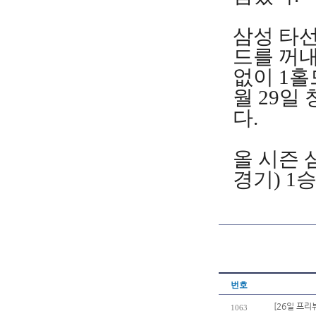
삼성 타선
드를 꺼내
없이 1홀
월 29일
다.
올 시즌 
경기) 1
번호
[26일 프리
1063