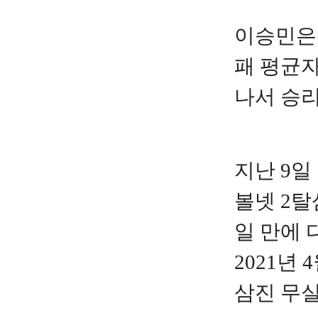
이승민은 
패 평균자
나서 승리
지난 9일
볼넷 2탈
일 만에 
2021년
삼진 무실