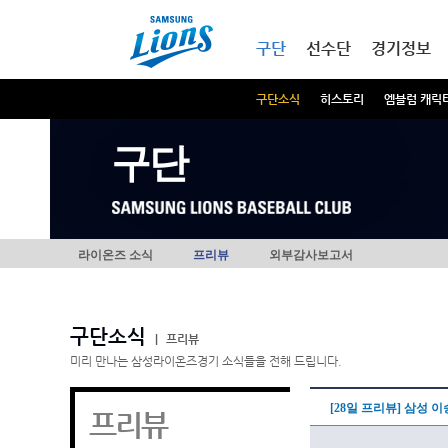
본문내용 바로가기
메인메뉴 바로가기
구단
선수단
경기정보
구단소식
히스토리
엠블럼 캐릭
구단
라이온즈 소식
프리뷰
외부감사보고서
구단소식
|
프리뷰
미리 만나는 삼성라이온즈경기 소식들을 전해 드립니다.
[28일 프리뷰] 삼성 
프리뷰