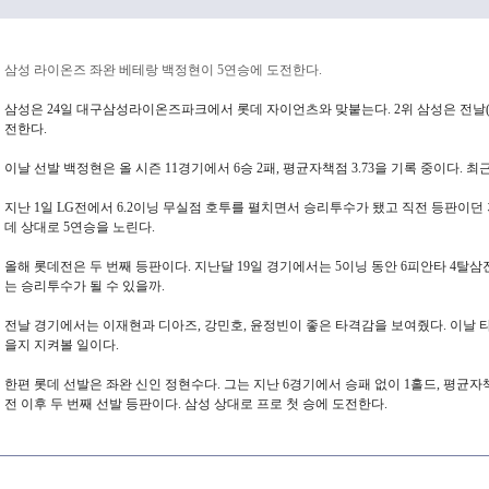
삼성 라이온즈 좌완 베테랑 백정현이 5연승에 도전한다.
삼성은 24일 대구삼성라이온즈파크에서 롯데 자이언츠와 맞붙는다. 2위 삼성은 전날(23
전한다.
이날 선발 백정현은 올 시즌 11경기에서 6승 2패, 평균자책점 3.73을 기록 중이다. 최
지난 1일 LG전에서 6.2이닝 무실점 호투를 펼치면서 승리투수가 됐고 직전 등판이던 지
데 상대로 5연승을 노린다.
올해 롯데전은 두 번째 등판이다. 지난달 19일 경기에서는 5이닝 동안 6피안타 4탈
는 승리투수가 될 수 있을까.
전날 경기에서는 이재현과 디아즈, 강민호, 윤정빈이 좋은 타격감을 보여줬다. 이날 
을지 지켜볼 일이다.
한편 롯데 선발은 좌완 신인 정현수다. 그는 지난 6경기에서 승패 없이 1홀드, 평균자책점 
전 이후 두 번째 선발 등판이다. 삼성 상대로 프로 첫 승에 도전한다.