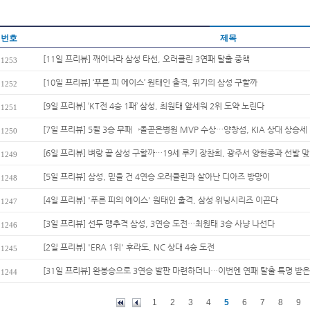
번호
제목
[11일 프리뷰] 깨어나라 삼성 타선, 오러클린 3연패 탈출 중책
1253
[10일 프리뷰] ‘푸른 피 에이스’ 원태인 출격, 위기의 삼성 구할까
1252
[9일 프리뷰] ‘KT전 4승 1패’ 삼성, 최원태 앞세워 2위 도약 노린다
1251
[7일 프리뷰] 5월 3승 무패→올곧은병원 MVP 수상…양창섭, KIA 상대 상승
1250
[6일 프리뷰] 벼랑 끝 삼성 구할까…19세 루키 장찬희, 광주서 양현종과 선발 
1249
[5일 프리뷰] 삼성, 믿을 건 4연승 오러클린과 살아난 디아즈 방망이
1248
[4일 프리뷰] '푸른 피의 에이스' 원태인 출격, 삼성 위닝시리즈 이끈다
1247
[3일 프리뷰] 선두 맹추격 삼성, 3연승 도전…최원태 3승 사냥 나선다
1246
[2일 프리뷰] 'ERA 1위' 후라도, NC 상대 4승 도전
1245
[31일 프리뷰] 완봉승으로 3연승 발판 마련하더니…이번엔 연패 탈출 특명 받은
1244
1
2
3
4
5
6
7
8
9