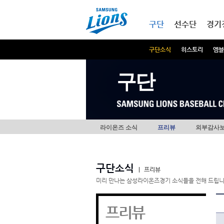
본문내용 바로가기
메인메뉴 바로가기
구단
선수단
경기
구단소식
히스토리
엠블
구단
라이온즈 소식
프리뷰
외부감사
구단소식
|
프리뷰
미리 만나는 삼성라이온즈경기 소식들을 전해 드립니
프리뷰