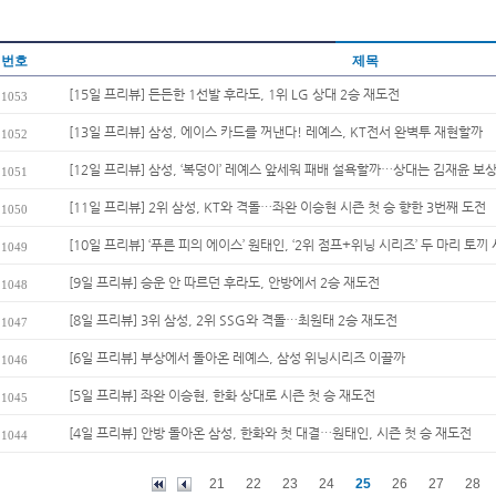
번호
제목
[15일 프리뷰] 든든한 1선발 후라도, 1위 LG 상대 2승 재도전
1053
[13일 프리뷰] 삼성, 에이스 카드를 꺼낸다! 레예스, KT전서 완벽투 재현할까
1052
[12일 프리뷰] 삼성, ‘복덩이’ 레예스 앞세워 패배 설욕할까…상대는 김재윤 보
1051
[11일 프리뷰] 2위 삼성, KT와 격돌…좌완 이승현 시즌 첫 승 향한 3번째 도전
1050
[10일 프리뷰] ‘푸른 피의 에이스’ 원태인, ‘2위 점프+위닝 시리즈’ 두 마리 토끼 사
1049
[9일 프리뷰] 승운 안 따르던 후라도, 안방에서 2승 재도전
1048
[8일 프리뷰] 3위 삼성, 2위 SSG와 격돌…최원태 2승 재도전
1047
[6일 프리뷰] 부상에서 돌아온 레예스, 삼성 위닝시리즈 이끌까
1046
[5일 프리뷰] 좌완 이승현, 한화 상대로 시즌 첫 승 재도전
1045
[4일 프리뷰] 안방 돌아온 삼성, 한화와 첫 대결…원태인, 시즌 첫 승 재도전
1044
21
22
23
24
25
26
27
28