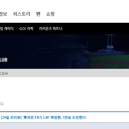
정보
히스토리
팬
쇼핑
럼 캐릭터
GO! 라팍
라이온즈 파트너
보고서
다.
[24일 프리뷰] '롯데전 ERA 5.40' 백정현, 5연승 도전한다