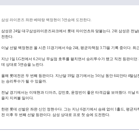
삼성 라이온즈 좌완 베테랑 백정현이 5연승에 도전한다.
삼성은 24일 대구삼성라이온즈파크에서 롯데 자이언츠와 맞붙는다. 2위 삼성은 전날(23
전한다.
이날 선발 백정현은 올 시즌 11경기에서 6승 2패, 평균자책점 3.73을 기록 중이다. 최
지난 1일 LG전에서 6.2이닝 무실점 호투를 펼치면서 승리투수가 됐고 직전 등판이던 지
데 상대로 5연승을 노린다.
올해 롯데전은 두 번째 등판이다. 지난달 19일 경기에서는 5이닝 동안 6피안타 4탈
는 승리투수가 될 수 있을까.
전날 경기에서는 이재현과 디아즈, 강민호, 윤정빈이 좋은 타격감을 보여줬다. 이날 
을지 지켜볼 일이다.
한편 롯데 선발은 좌완 신인 정현수다. 그는 지난 6경기에서 승패 없이 1홀드, 평균자책점 
전 이후 두 번째 선발 등판이다. 삼성 상대로 프로 첫 승에 도전한다.