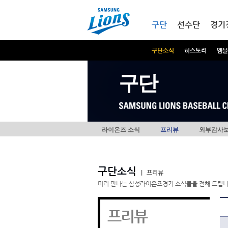
본문내용 바로가기
메인메뉴 바로가기
구단
선수단
경기
구단소식
히스토리
엠블
구단
라이온즈 소식
프리뷰
외부감사
구단소식
|
프리뷰
미리 만나는 삼성라이온즈경기 소식들을 전해 드립니
프리뷰