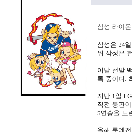
삼성 라이온
삼성은 24
위 삼성은 전
이날 선발 백
록 중이다. 
지난 1일 
직전 등판이던
5연승을 노
올해 롯데전