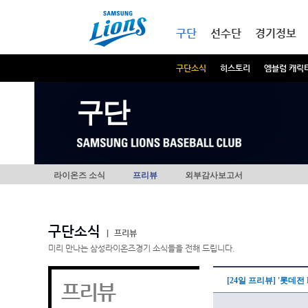
본문내용 바로가기
메인메뉴 바로가기
구단
선수단
경기정보
구단소식
히스토리
엠블럼 캐릭
구단
라이온즈 소식
프리뷰
외부감사보고서
구단소식
|
프리뷰
미리 만나는 삼성라이온즈경기 소식들을 전해 드립니다.
[24일 프리뷰] '롯데전 
프리뷰