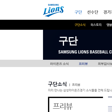
본문내용 바로가기
메인메뉴 바로가기
구단
선수단
경기
구단소식
히스토리
엠블
구단
라이온즈 소식
프리뷰
외부감사
구단소식
|
프리뷰
미리 만나는 삼성라이온즈경기 소식들을 전해 드립니
프리뷰