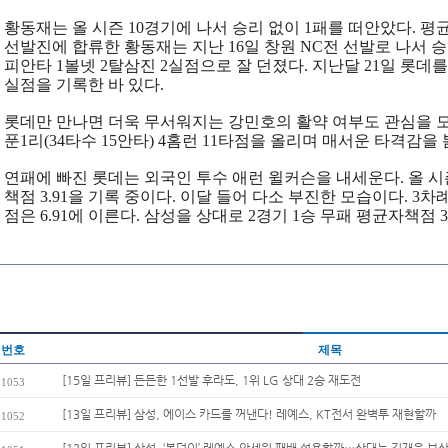
황동재는 올 시즌 10경기에 나서 승리 없이 1패를 떠안았다. 평균
선발진에 합류한 황동재는 지난 16일 창원 NC전 선발로 나서 
피안타 1볼넷 2탈삼진 2실점으로 잘 던졌다. 지난달 21일 롯데를
실점을 기록한 바 있다.
롯데만 만나면 더욱 무서워지는 강민호의 활약 여부도 관심을 모
푼1리(34타수 15안타) 4홈런 11타점을 올리며 매서운 타격감을 
연패에
빠진
롯데는
외국인
투수
애런
윌커슨을
내세운다
.
올
시
책점
3.91
을
기록
중이다
.
이달
들어
다소
부진한
모습이다
. 3
차
점은
6.91
에
이른다
.
삼성을
상대로
2
경기
1
승
무패
평균자책점
3
번호
제목
[15일 프리뷰] 든든한 1선발 후라도, 1위 LG 상대 2승 재도전
1053
[13일 프리뷰] 삼성, 에이스 카드를 꺼낸다! 레예스, KT전서 완벽투 재현할까
1052