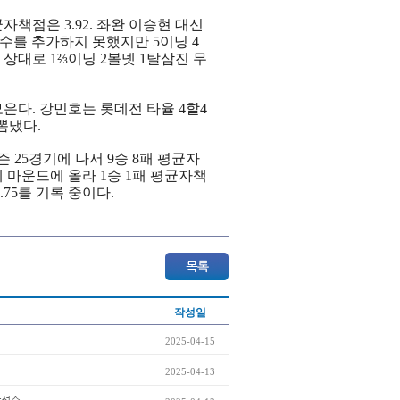
자책점은 3.92. 좌완 이승현 대신
승수를 추가하지 못했지만 5이닝 4
 상대로 1⅔이닝 2볼넷 1탈삼진 무
은다. 강민호는 롯데전 타율 4할4
뽐냈다.
즌
25
경기에
나서
9
승
8
패
평균자
례
마운드에
올라
1
승
1
패
평균자책
.75
를
기록
중이다
.
작성일
2025-04-15
2025-04-13