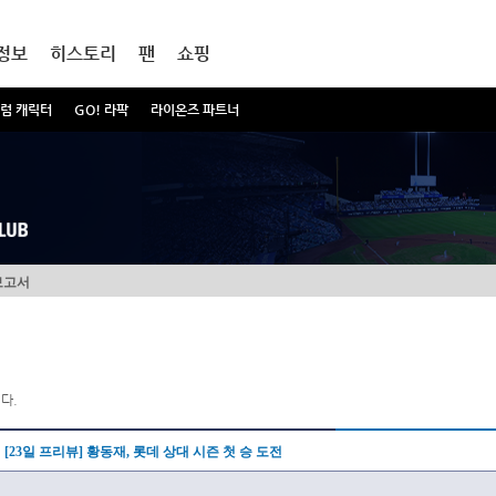
정보
히스토리
팬
쇼핑
럼 캐릭터
GO! 라팍
라이온즈 파트너
보고서
다.
[23일 프리뷰] 황동재, 롯데 상대 시즌 첫 승 도전