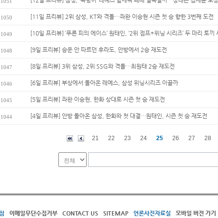
[12일 프리뷰] 삼성, ‘복덩이’ 레예스 앞세워 패배 설욕할까…상대는 김재윤 보
1051
[11일 프리뷰] 2위 삼성, KT와 격돌…좌완 이승현 시즌 첫 승 향한 3번째 도전
1050
[10일 프리뷰] ‘푸른 피의 에이스’ 원태인, ‘2위 점프+위닝 시리즈’ 두 마리 토끼 사
1049
[9일 프리뷰] 승운 안 따르던 후라도, 안방에서 2승 재도전
1048
[8일 프리뷰] 3위 삼성, 2위 SSG와 격돌…최원태 2승 재도전
1047
[6일 프리뷰] 부상에서 돌아온 레예스, 삼성 위닝시리즈 이끌까
1046
[5일 프리뷰] 좌완 이승현, 한화 상대로 시즌 첫 승 재도전
1045
[4일 프리뷰] 안방 돌아온 삼성, 한화와 첫 대결…원태인, 시즌 첫 승 재도전
1044
21
22
23
24
25
26
27
28
침
이메일무단수집거부
CONTACT US
SITEMAP
언론사진자료실
모바일 버전 가기