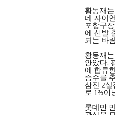
황동재는
데 자이언
포항구장
에 선발 
되는 바람
황동재는 
안았다. 
에 합류한
승수를 추
삼진 2실
로 1⅔이
롯데만 
관심을 모