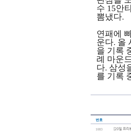
수 15안
뽐냈다.
연패에
운다
.
올
을
기록
례
마운
다
.
삼성
를
기록
번호
[20일 프리
1083