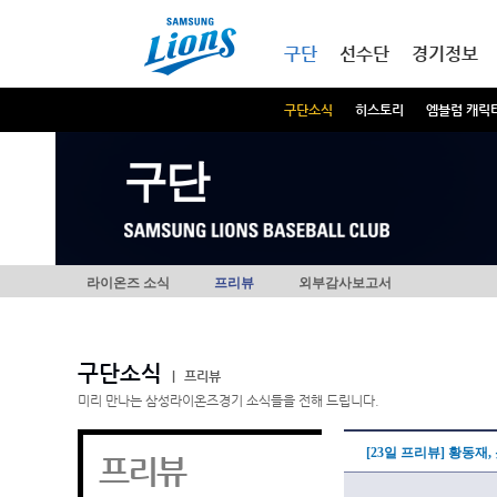
본문내용 바로가기
메인메뉴 바로가기
구단
선수단
경기정보
구단소식
히스토리
엠블럼 캐릭
구단
라이온즈 소식
프리뷰
외부감사보고서
구단소식
|
프리뷰
미리 만나는 삼성라이온즈경기 소식들을 전해 드립니다.
[23일 프리뷰] 황동재,
프리뷰