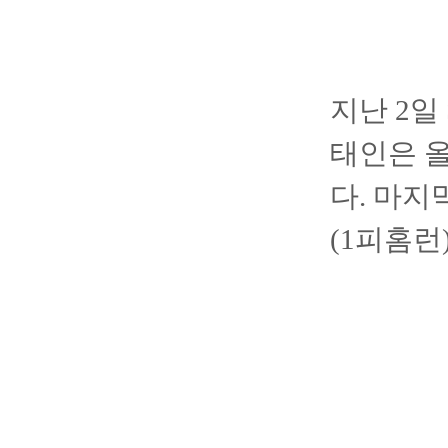
지난 2일
태인은 올
다. 마지
(1피홈런