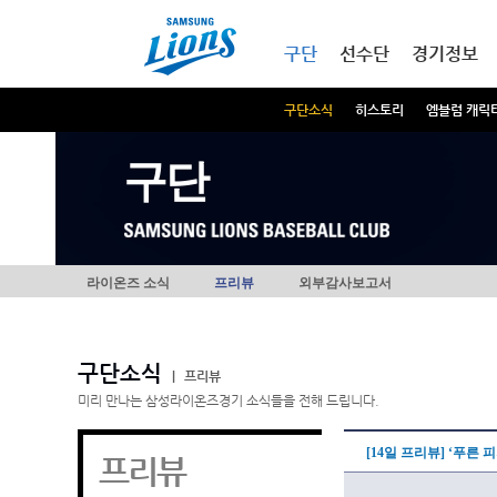
본문내용 바로가기
메인메뉴 바로가기
구단
선수단
경기정보
구단소식
히스토리
엠블럼 캐릭
구단
라이온즈 소식
프리뷰
외부감사보고서
구단소식
|
프리뷰
미리 만나는 삼성라이온즈경기 소식들을 전해 드립니다.
[14일 프리뷰] ‘푸른
프리뷰