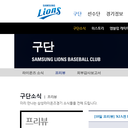
본문내용 바로가기
메인메뉴 바로가기
구단
선수단
경기정보
구단소식
히스토리
엠블럼 캐릭
구단
라이온즈 소식
프리뷰
외부감사보고서
구단소식
|
프리뷰
미리 만나는 삼성라이온즈경기 소식들을 전해 드립니다.
[10일 프리뷰] 'KIA전 
프리뷰