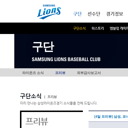
본문내용 바로가기
메인메뉴 바로가기
구단
선수단
경기정보
구단소식
히스토리
엠블럼 캐릭
구단
라이온즈 소식
프리뷰
외부감사보고서
구단소식
|
프리뷰
미리 만나는 삼성라이온즈경기 소식들을 전해 드립니다.
[4일 프리뷰] 삼성, 
프리뷰