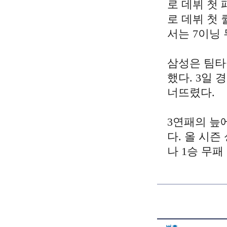
로 데뷔 첫 
로 데뷔 첫 
서는 7이닝
삼성은 팀타
했다. 3일 
너뜨렸다.
3
연패의
늪
다
.
올
시즌
나
1
승
무패