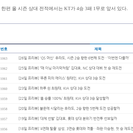
한편 올 시즌 상대 전적에서는 KT가 4승 3패 1무로 앞서 있다.
번호
제목
[26일 프리뷰] 'QS 머신' 후라도, 시즌 2승 향한 6번째 도전…’이번엔 다를까’
1063
[25일 프리뷰] “매 이닝 마지막처럼” 김대호, NC 상대 데뷔 첫 승 재도전
1062
[24일 프리뷰] ‘푸른 피의 에이스’ 원태인, KIA 상대 3승 도전
1061
[23일 프리뷰] 하루 쉰 최원태, KIA 상대 3승 도전
1060
[22일 프리뷰] ‘홈 승률 100%’ 최원태, KIA 상대 3승 달성할까
1059
[20일 프리뷰] 불운에 시달리는 후라도, 2승 향한 5번째 도전 성공할까
1058
[19일 프리뷰] ‘대체 선발’ 김대호, 롯데 상대 분위기 반전투 선보일까
1057
[18일 프리뷰] ‘4연패 탈출’ 삼성, 3연승 롯데와 격돌…좌완 이승현, 첫 승 재도
1056