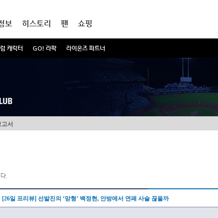
정보
히스토리
팬
쇼핑
럼 캐릭터
GO! 라팍
라이온즈 파트너
보고서
다.
[26일 프리뷰] 선발진의 ‘맏형’ 백정현, 안방에서 연패 사슬 끊을까