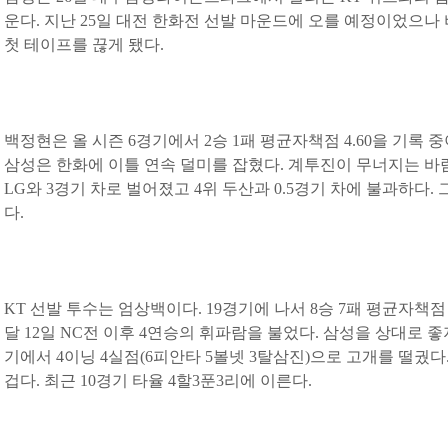
운다. 지난 25일 대전 한화전 선발 마운드에 오를 예정이었으나 
첫 테이프를 끊게 됐다.
백정현은 올 시즌 6경기에서 2승 1패 평균자책점 4.60을 기록 
삼성은 한화에 이틀 연속 덜미를 잡혔다. 계투진이 무너지는 바람
LG와 3경기 차로 벌어졌고 4위 두산과 0.5경기 차에 불과하다.
다.
KT 선발 투수는 엄상백이다. 19경기에 나서 8승 7패 평균자책점 
달 12일 NC전 이후 4연승의 휘파람을 불었다. 삼성을 상대로 좋지
기에서 4이닝 4실점(6피안타 5볼넷 3탈삼진)으로 고개를 떨궜다
겁다. 최근 10경기 타율 4할3푼3리에 이른다.