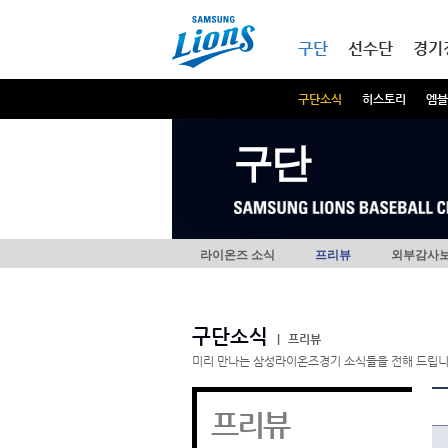
본문내용 바로가기
메인메뉴 바로가기
구단
선수단
경기
구단소식
히스토리
엠블
구단
라이온즈 소식
프리뷰
외부감사
구단소식
|
프리뷰
미리 만나는 삼성라이온즈경기 소식들을 전해 드립니
프리뷰