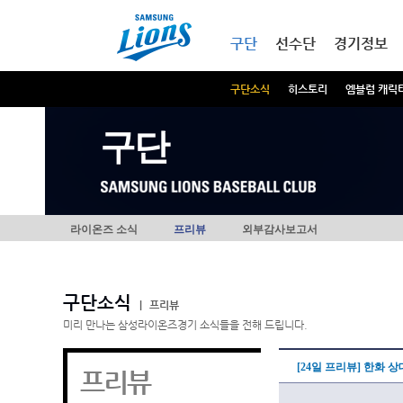
본문내용 바로가기
메인메뉴 바로가기
구단
선수단
경기정보
구단소식
히스토리
엠블럼 캐릭
구단
라이온즈 소식
프리뷰
외부감사보고서
구단소식
|
프리뷰
미리 만나는 삼성라이온즈경기 소식들을 전해 드립니다.
[24일 프리뷰] 한화 
프리뷰