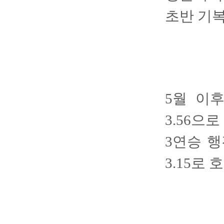
초반 기복
5월 이후
3.56으
3연승 행
3.15로