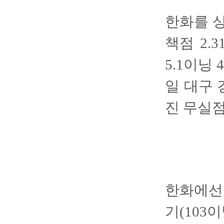
한화를 상
책점 2.
5.1이닝
일 대구 
진 무실
한화에선 
기(103