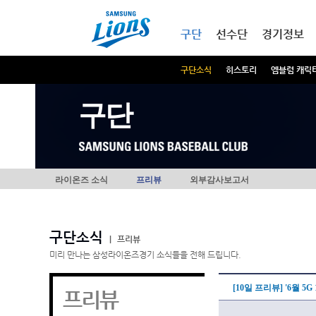
본문내용 바로가기
메인메뉴 바로가기
구단
선수단
경기정보
구단소식
히스토리
엠블럼 캐릭
구단
라이온즈 소식
프리뷰
외부감사보고서
구단소식
|
프리뷰
미리 만나는 삼성라이온즈경기 소식들을 전해 드립니다.
[10일 프리뷰] '6월 5
프리뷰