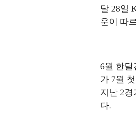
달 28일
운이 따르
6월 한달
가 7월 
지난 2경
다.