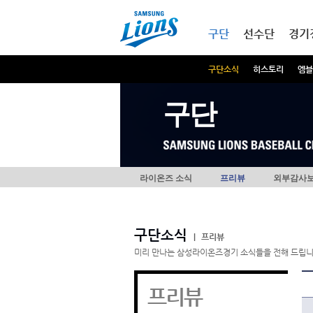
본문내용 바로가기
메인메뉴 바로가기
구단
선수단
경기
구단소식
히스토리
엠블
구단
라이온즈 소식
프리뷰
외부감사
구단소식
|
프리뷰
미리 만나는 삼성라이온즈경기 소식들을 전해 드립니
프리뷰