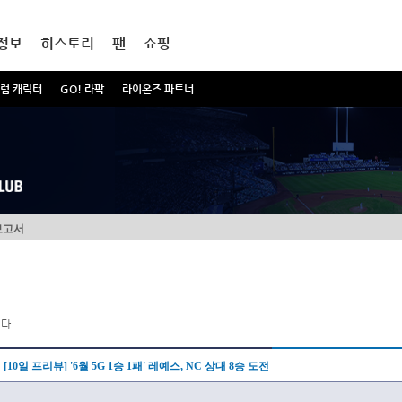
정보
히스토리
팬
쇼핑
럼 캐릭터
GO! 라팍
라이온즈 파트너
보고서
다.
[10일 프리뷰] '6월 5G 1승 1패' 레예스, NC 상대 8승 도전