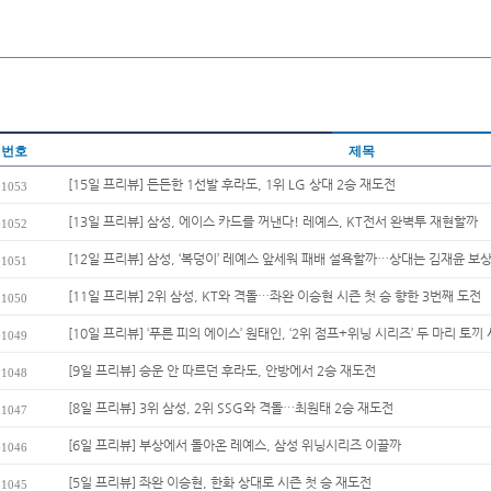
번호
제목
[15일 프리뷰] 든든한 1선발 후라도, 1위 LG 상대 2승 재도전
1053
[13일 프리뷰] 삼성, 에이스 카드를 꺼낸다! 레예스, KT전서 완벽투 재현할까
1052
[12일 프리뷰] 삼성, ‘복덩이’ 레예스 앞세워 패배 설욕할까…상대는 김재윤 보
1051
[11일 프리뷰] 2위 삼성, KT와 격돌…좌완 이승현 시즌 첫 승 향한 3번째 도전
1050
[10일 프리뷰] ‘푸른 피의 에이스’ 원태인, ‘2위 점프+위닝 시리즈’ 두 마리 토끼 사
1049
[9일 프리뷰] 승운 안 따르던 후라도, 안방에서 2승 재도전
1048
[8일 프리뷰] 3위 삼성, 2위 SSG와 격돌…최원태 2승 재도전
1047
[6일 프리뷰] 부상에서 돌아온 레예스, 삼성 위닝시리즈 이끌까
1046
[5일 프리뷰] 좌완 이승현, 한화 상대로 시즌 첫 승 재도전
1045