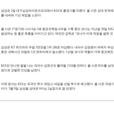
삼성은 2일 대구삼성라이온즈파크에서 KIA와 홈경기를 치른다. 올 시즌 상대 전적에서
를 내세워 기선 제압을 노린다.
올 시즌 17경기에 나서 6승 5패 평균자책점 4.01을 기록 중인 코너는 지난달 20일 
달성하는 등 좋은 흐름을 이어가고 있다. 박진만 감독은 “코너가 이제 적응을 잘한 것 
삼성은 KT 위즈와의 주말 3연전을 1무 2패로 마감했다. 내야수 김영웅이 허벅지 부
훈은 내복사근 파열로 1군 엔트리에서 말소됐다. 1선발 코너의 역할이 더욱 중요해진
KIA만 만나면 펄펄 나는 외야수 김헌곤의 활약을 기대할 만하다. 올 시즌 KIA를 상대로 
점으로 강렬한 인상을 남겼다.
이에
맞서는
KIA
는
외국인
투수
제임스
네일을
선발
투수로
예고했다
.
올
시즌
16
경
이다
. 5
월
9
일
삼성을
상대로
6
이닝
2
실점으로
잘
던졌다
.