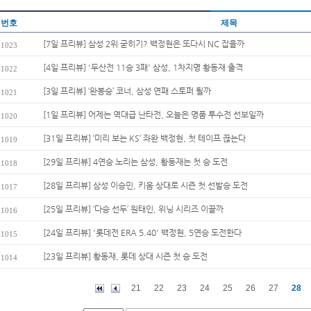
번호
제목
[7일 프리뷰] 삼성 2위 굳히기? 백정현은 또다시 NC 잡을까
1023
[4일 프리뷰] '두산전 11승 3패' 삼성, 1차지명 황동재 출격
1022
[3일 프리뷰] ‘완봉승’ 코너, 삼성 연패 스토퍼 될까
1021
[1일 프리뷰] 어제는 역대급 난타전, 오늘은 명품 투수전 선보일까
1020
[31일 프리뷰] ‘미리 보는 KS’ 좌완 백정현, 첫 테이프 끊는다
1019
[29일 프리뷰] 4연승 노리는 삼성, 황동재는 첫 승 도전
1018
[28일 프리뷰] 삼성 이승민, 키움 상대로 시즌 첫 선발승 도전
1017
[25일 프리뷰] ‘다승 선두’ 원태인, 위닝 시리즈 이끌까
1016
[24일 프리뷰] '롯데전 ERA 5.40' 백정현, 5연승 도전한다
1015
[23일 프리뷰] 황동재, 롯데 상대 시즌 첫 승 도전
1014
21
22
23
24
25
26
27
28