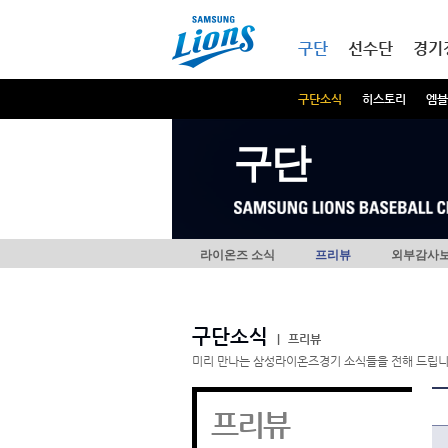
본문내용 바로가기
메인메뉴 바로가기
구단
선수단
경기
구단소식
히스토리
엠블
구단
라이온즈 소식
프리뷰
외부감사
구단소식
|
프리뷰
미리 만나는 삼성라이온즈경기 소식들을 전해 드립니
프리뷰