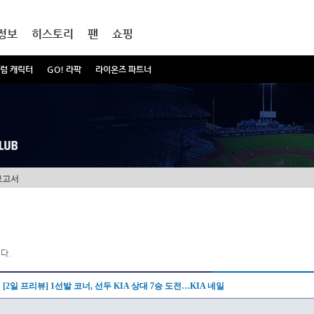
정보
히스토리
팬
쇼핑
럼 캐릭터
GO! 라팍
라이온즈 파트너
보고서
다.
[2일 프리뷰] 1선발 코너, 선두 KIA 상대 7승 도전…KIA 네일