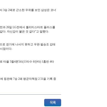
 3승 2패로 근소한 우위를 보인 삼성은 코너
SSG전과 26일 LG전에서 퀄리티스타트 플러스를
같다. 자신감이 붙은 것 같다”고 말했다.
상으로 경기에 나서지 못하고 우완 필승조 김태
 시점이다.
타율 5할4푼5리(11타수 6안타) 1홈런 4타
기에
등판해
7
승
2
패
평균자책점
2.51
을
기록
중