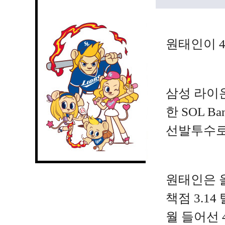
원태인이 4
삼성 라이온
한 SOL 
선발투수로
원태인은 올
책점 3.1
월 들어선 