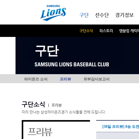
본문내용 바로가기
메인메뉴 바로가기
구단
선수단
경기정보
구단소식
히스토리
엠블럼 캐릭
구단
라이온즈 소식
프리뷰
외부감사보고서
구단소식
|
프리뷰
미리 만나는 삼성라이온즈경기 소식들을 전해 드립니다.
[30일 프리뷰] 8승 
프리뷰