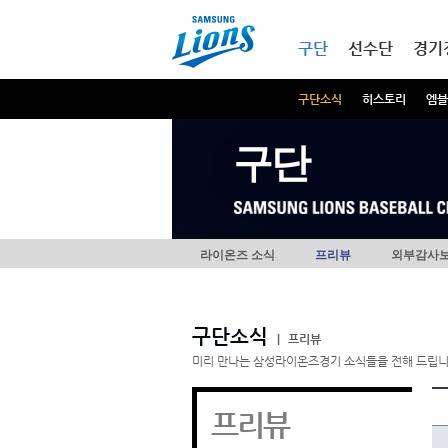
본문내용 바로가기
메인메뉴 바로가기
구단
선수단
경기
구단소식
히스토리
엠블
구단
라이온즈 소식
프리뷰
외부감사
구단소식
|
프리뷰
미리 만나는 삼성라이온즈경기 소식들을 전해 드립니
프리뷰