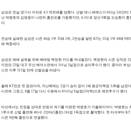
삼성은 전날 경기서 아쉬운 4-5 역전패를 당했다. 선발 데니 레예스가 6이닝 2피안타
난 박병호와 김영웅이 나란히 홈런포를 가동했지만, 4-3으로 앞선 9회말 오승환이 홍
다.
연승에 실패한 삼성은 시즌 44승 1무 35패 2위, 2연승을 달린 KT는 35승 1무 44패 9
패 백중세다.
삼성은 패배 설욕을 위해 베테랑 백정현 카드를 꺼내들었다. 백정현의 시즌 성적은 3경기
이었던 23일 대구 두산 베어스전에서 5이닝 3실점으로 승리투수가 됐다. 종아리 부상을 털
스전 이후 311일 만에 선발승을 따냈다.
올해 KT전은 첫 등판이며, 지난해에는 2경기 승리 없이 1패 평균자책점 3.86을 남겼다
시전에 그쳤고, 6월 17일 다시 수원에서 6⅔이닝 6실점(5자책)으로 패전투수가 됐다.
타선에서는 친정을 상대로 반등의 계기를 마련한 박병호가 키플레이어다. 박병호는 최
1루수로 선발 출전해 4타수 2안타(1홈런) 1타점 1득점으로 활약했다. 첫 타석부터 
시즌 9번째 홈런으로 연결했다.