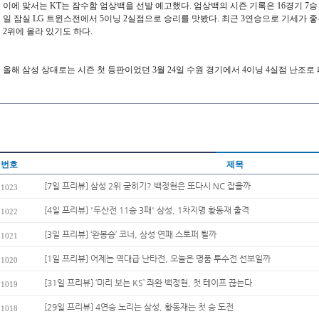
이에 맞서는 KT는 잠수함 엄상백을 선발 예고했다. 엄상백의 시즌 기록은 16경기 7승 7
일 잠실 LG 트윈스전에서 5이닝 2실점으로 승리를 맛봤다. 최근 3연승으로 기세가 좋은
2위에 올라 있기도 하다.
올해 삼성 상대로는 시즌 첫 등판이었던 3월 24일 수원 경기에서 4이닝 4실점 난조로
번호
제목
[7일 프리뷰] 삼성 2위 굳히기? 백정현은 또다시 NC 잡을까
1023
[4일 프리뷰] '두산전 11승 3패' 삼성, 1차지명 황동재 출격
1022
[3일 프리뷰] ‘완봉승’ 코너, 삼성 연패 스토퍼 될까
1021
[1일 프리뷰] 어제는 역대급 난타전, 오늘은 명품 투수전 선보일까
1020
[31일 프리뷰] ‘미리 보는 KS’ 좌완 백정현, 첫 테이프 끊는다
1019
[29일 프리뷰] 4연승 노리는 삼성, 황동재는 첫 승 도전
1018