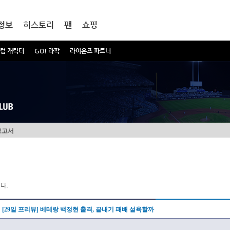
정보
히스토리
팬
쇼핑
럼 캐릭터
GO! 라팍
라이온즈 파트너
보고서
다.
[29일 프리뷰] 베테랑 백정현 출격, 끝내기 패배 설욕할까