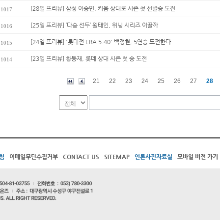
[28일 프리뷰] 삼성 이승민, 키움 상대로 시즌 첫 선발승 도전
1017
[25일 프리뷰] ‘다승 선두’ 원태인, 위닝 시리즈 이끌까
1016
[24일 프리뷰] '롯데전 ERA 5.40' 백정현, 5연승 도전한다
1015
[23일 프리뷰] 황동재, 롯데 상대 시즌 첫 승 도전
1014
21
22
23
24
25
26
27
28
침
이메일무단수집거부
CONTACT US
SITEMAP
언론사진자료실
모바일 버전 가기