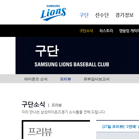
본문내용 바로가기
메인메뉴 바로가기
구단
선수단
경기정보
구단소식
히스토리
엠블럼 캐릭
구단
라이온즈 소식
프리뷰
외부감사보고서
구단소식
|
프리뷰
미리 만나는 삼성라이온즈경기 소식들을 전해 드립니다.
[27일 프리뷰] ‘2연패
프리뷰