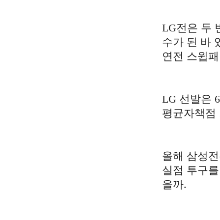
LG전은 두 
수가 된 바 
연전 스윕패
LG 선발은 
평균자책점 1
올해 삼성전
실점 투구를
을까.