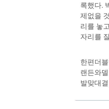
록했다. 
제없을 것
리를 놓고
자리를 잘
한편더블
랜든와델
발맞대결