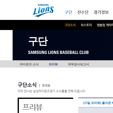
본문내용 바로가기
메인메뉴 바로가기
구단
선수단
경기정보
구단소식
히스토리
엠블럼 캐릭
구단
라이온즈 소식
프리뷰
외부감사보고서
구단소식
|
프리뷰
미리 만나는 삼성라이온즈경기 소식들을 전해 드립니다.
[23일 프리뷰] 돌아온
프리뷰