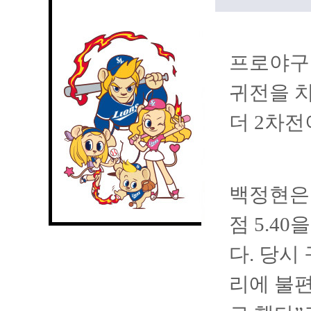
프로야구 
귀전을 치
더 2차전
백정현은 
점 5.4
다. 당시
리에 불편