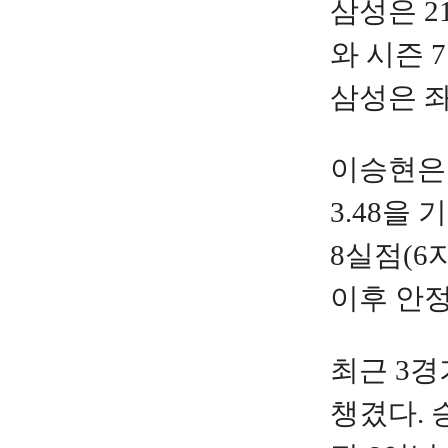
삼성은 
와 시즌 
삼성은 좌
이승현은 
3.48을
8실점(6
이후 안정
최근 3경
챙겼다. 