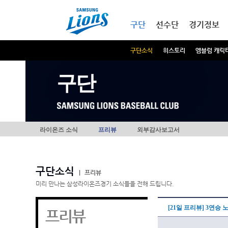
본문내용 바로가기
메인메뉴 바로가기
구단
선수단
경기정보
구단소식
히스토리
엠블럼 캐릭
구단
라이온즈 소식
프리뷰
외부감사보고서
구단소식
|
프리뷰
미리 만나는 삼성라이온즈경기 소식들을 전해 드립니다.
[21일 프리뷰] 3연승
프리뷰