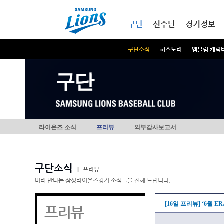
본문내용 바로가기
메인메뉴 바로가기
구단
선수단
경기정보
구단소식
히스토리
엠블럼 캐릭
구단
라이온즈 소식
프리뷰
외부감사보고서
구단소식
|
프리뷰
미리 만나는 삼성라이온즈경기 소식들을 전해 드립니다.
[16일 프리뷰] ‘6월 E
프리뷰