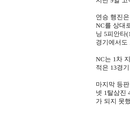
지난 9일 고
연승 행진은
NC를 상대로
닝 5피안타(
경기에서도 
NC는 1차 
적은 13경기
마지막
등판
넷
1
탈삼진
가
되지
못