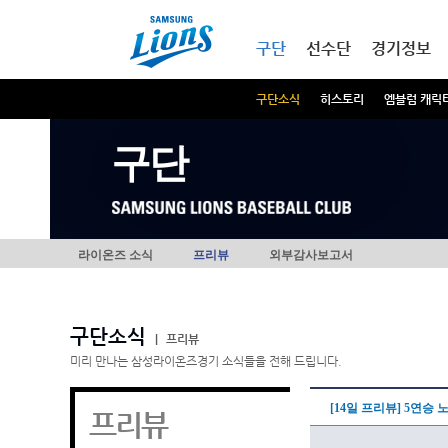
본문내용 바로가기
메인메뉴 바로가기
구단
선수단
경기정보
구단소식
히스토리
엠블럼 캐릭
구단
라이온즈 소식
프리뷰
외부감사보고서
구단소식
|
프리뷰
미리 만나는 삼성라이온즈경기 소식들을 전해 드립니다.
[14일 프리뷰] 5연승
프리뷰