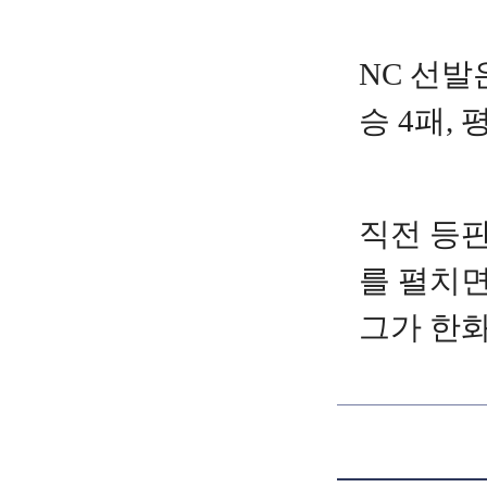
NC 선발
승 4패,
직전 등판
를 펼치면
그가 한화