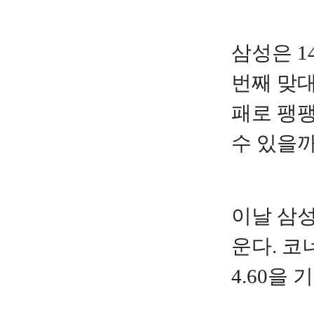
삼성은 1
번째 맞대
패로 팽팽
수 있을까
이날 삼성
운다. 코
4.60을 