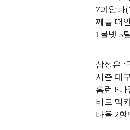
7피안타(
째를 떠안
1볼넷 5
삼성은 ‘
시즌 대구
홈런 8타
비드 맥키
타율 2할