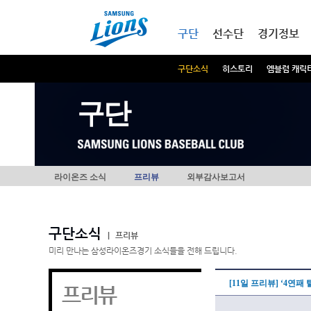
본문내용 바로가기
메인메뉴 바로가기
구단
선수단
경기정보
구단소식
히스토리
엠블럼 캐릭
구단
라이온즈 소식
프리뷰
외부감사보고서
구단소식
|
프리뷰
미리 만나는 삼성라이온즈경기 소식들을 전해 드립니다.
[11일 프리뷰] ‘4연패
프리뷰