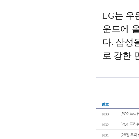
LG
는
우
운드에
다
.
삼성
로
강한
번호
[PO2 프리
1033
[PO1 프리
1032
[28일 프리
1031