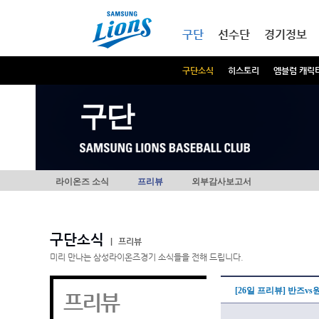
본문내용 바로가기
메인메뉴 바로가기
구단
선수단
경기정보
구단소식
히스토리
엠블럼 캐릭
구단
라이온즈 소식
프리뷰
외부감사보고서
구단소식
|
프리뷰
미리 만나는 삼성라이온즈경기 소식들을 전해 드립니다.
[26일 프리뷰] 반즈v
프리뷰