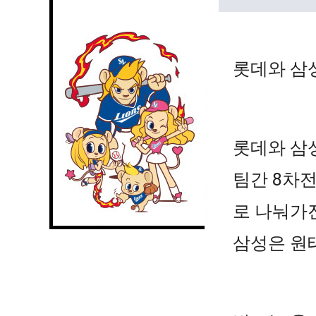
롯데와 삼
롯데와 삼
팀간 8차전
로 나눠가
삼성은 원