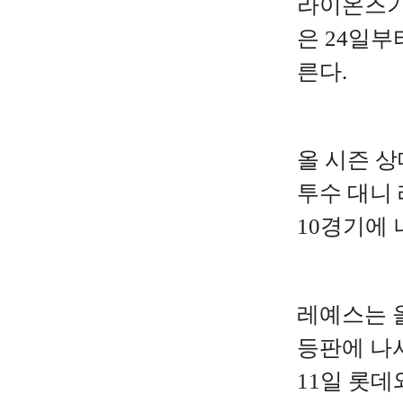
라이온즈가
은 24일부
른다.
올 시즌 상
투수 대니 
10경기에 
레예스는 올
등판에 나서
11일 롯데