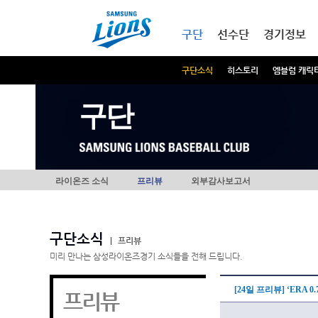
본문내용 바로가기
메인메뉴 바로가기
구단
선수단
경기정보
구단소식
히스토리
엠블럼 캐릭
구단
라이온즈 소식
프리뷰
외부감사보고서
구단소식
|
프리뷰
미리 만나는 삼성라이온즈경기 소식들을 전해 드립니다.
[24일 프리뷰] ‘ERA 
프리뷰