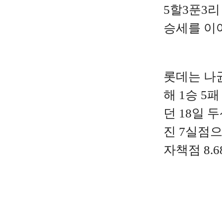
5할3푼3리
승세를 이
롯데는
나
해
1
승
5
패
던
18
일
두
진
7
실점
자책점
8.6