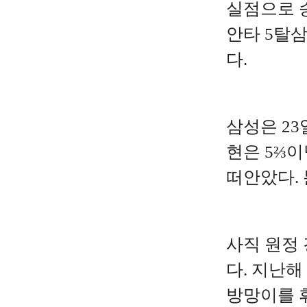
실점으로 승
안타 5탈삼
다.
삼성은 23
현은 5⅔이
떠안았다.
사직 원정
다. 지난해
방망이를 휘