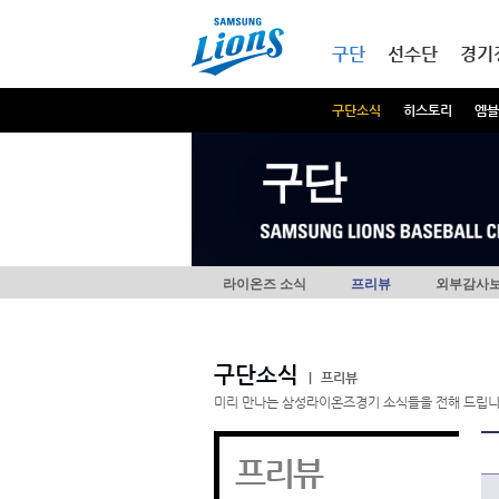
본문내용 바로가기
메인메뉴 바로가기
구단
선수단
경기
구단소식
히스토리
엠블
구단
라이온즈 소식
프리뷰
외부감사
구단소식
|
프리뷰
미리 만나는 삼성라이온즈경기 소식들을 전해 드립니
프리뷰