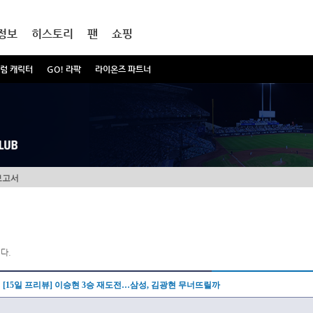
정보
히스토리
팬
쇼핑
럼 캐릭터
GO! 라팍
라이온즈 파트너
보고서
다.
[15일 프리뷰] 이승현 3승 재도전…삼성, 김광현 무너뜨릴까