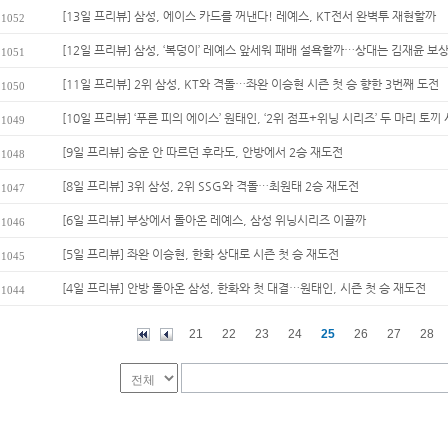
[13일 프리뷰] 삼성, 에이스 카드를 꺼낸다! 레예스, KT전서 완벽투 재현할까
1052
[12일 프리뷰] 삼성, ‘복덩이’ 레예스 앞세워 패배 설욕할까…상대는 김재윤 보
1051
[11일 프리뷰] 2위 삼성, KT와 격돌…좌완 이승현 시즌 첫 승 향한 3번째 도전
1050
[10일 프리뷰] ‘푸른 피의 에이스’ 원태인, ‘2위 점프+위닝 시리즈’ 두 마리 토끼 사
1049
[9일 프리뷰] 승운 안 따르던 후라도, 안방에서 2승 재도전
1048
[8일 프리뷰] 3위 삼성, 2위 SSG와 격돌…최원태 2승 재도전
1047
[6일 프리뷰] 부상에서 돌아온 레예스, 삼성 위닝시리즈 이끌까
1046
[5일 프리뷰] 좌완 이승현, 한화 상대로 시즌 첫 승 재도전
1045
[4일 프리뷰] 안방 돌아온 삼성, 한화와 첫 대결…원태인, 시즌 첫 승 재도전
1044
21
22
23
24
25
26
27
28