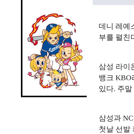
데니 레예
부를 펼친다
삼성 라이온
뱅크 KBO
있다. 주말
삼성과 NC
첫날 선발