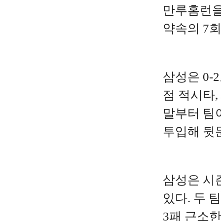
만루홈런을
약속의 7회
삼성은 0-
점 적시타,
말부터 팀
투입해 뒷
삼성은 시즌 
있다. 두 
3패 근소한