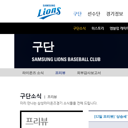
본문내용 바로가기
메인메뉴 바로가기
구단
선수단
경기정보
구단소식
히스토리
엠블럼 캐릭
구단
라이온즈 소식
프리뷰
외부감사보고서
구단소식
|
프리뷰
미리 만나는 삼성라이온즈경기 소식들을 전해 드립니다.
[12일 프리뷰] '상승
프리뷰