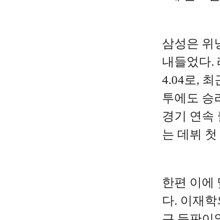
삼성은 위
내들었다. 
4.04로,
투에도 승리
경기 연속
는 데뷔 첫
한편 이에
다. 이재학
근 등판이었