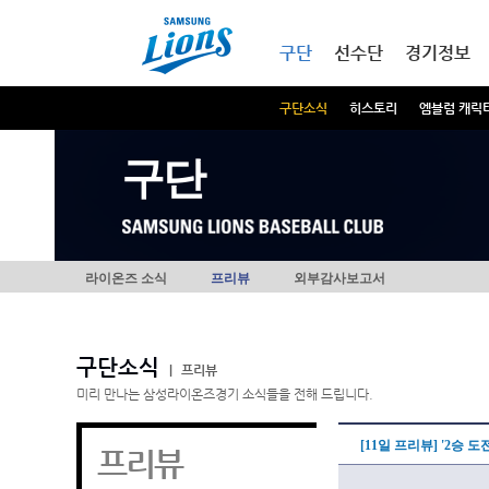
본문내용 바로가기
메인메뉴 바로가기
구단
선수단
경기정보
구단소식
히스토리
엠블럼 캐릭
구단
라이온즈 소식
프리뷰
외부감사보고서
구단소식
|
프리뷰
미리 만나는 삼성라이온즈경기 소식들을 전해 드립니다.
[11일 프리뷰] '2승 
프리뷰