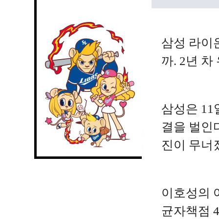
삼성 라이
까. 2년 
삼성은 11
결을 벌인다
진이 무너
이호성의 어
균자책점 4