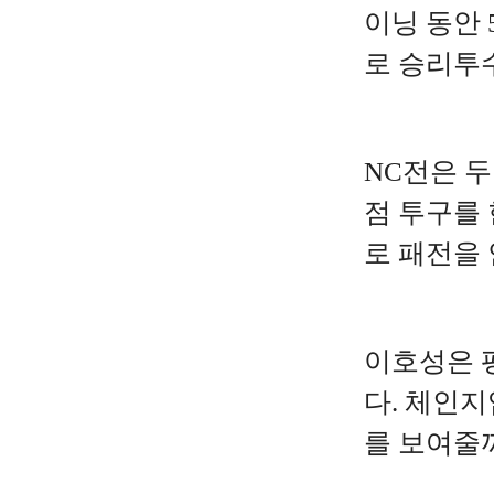
이닝 동안 
로 승리투
NC전은 두
점 투구를 
로 패전을 
이호성은 평
다. 체인지
를 보여줄까