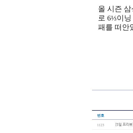
올 시즌 삼
로 6⅓이닝
패를 떠안
번호
[5일 프리뷰
1123