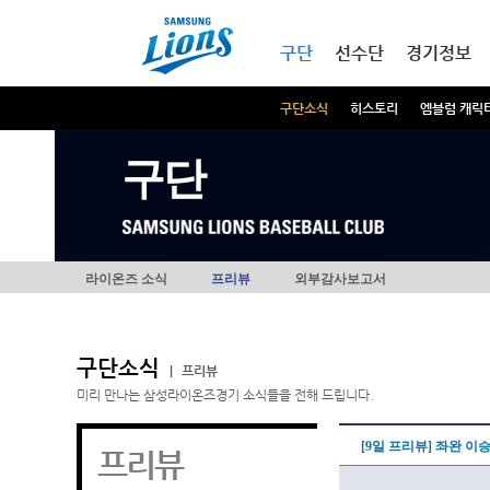
본문내용 바로가기
메인메뉴 바로가기
구단
선수단
경기정보
구단소식
히스토리
엠블럼 캐릭
구단
라이온즈 소식
프리뷰
외부감사보고서
구단소식
|
프리뷰
미리 만나는 삼성라이온즈경기 소식들을 전해 드립니다.
[9일 프리뷰] 좌완 이
프리뷰