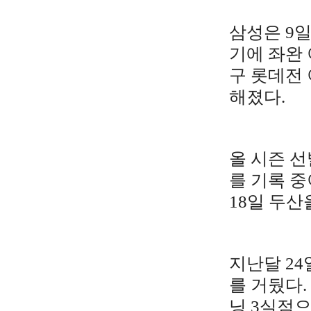
삼성은 9
기에 좌완 
구 롯데전 
해졌다.
올 시즌 선
를 기록 중
18일 두산
지난달 24
를 거뒀다.
닝 3실점으