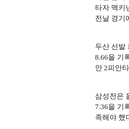
타자 맥키넌
전날 경기에
두산 선발 
8.66을 
안 2피안타
삼성전은 
7.36을 
족해야 했다