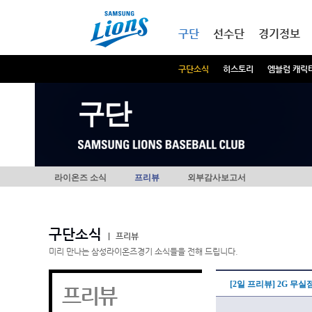
본문내용 바로가기
메인메뉴 바로가기
구단
선수단
경기정보
구단소식
히스토리
엠블럼 캐릭
구단
라이온즈 소식
프리뷰
외부감사보고서
구단소식
|
프리뷰
미리 만나는 삼성라이온즈경기 소식들을 전해 드립니다.
[2일 프리뷰] 2G 무실
프리뷰