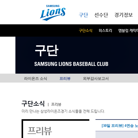
본문내용 바로가기
메인메뉴 바로가기
구단
선수단
경기정보
구단소식
히스토리
엠블럼 캐릭
구단
라이온즈 소식
프리뷰
외부감사보고서
구단소식
|
프리뷰
미리 만나는 삼성라이온즈경기 소식들을 전해 드립니다.
[30일 프리뷰] 4연승
프리뷰