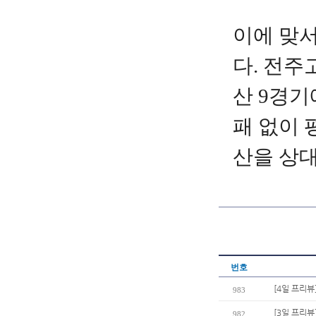
이에
맞
다
.
전주
산
9
경기
패
없이
산을
상
번호
[4일 프리뷰
983
[3일 프리뷰
982