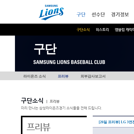
본문내용 바로가기
메인메뉴 바로가기
구단
선수단
경기정보
구단소식
히스토리
엠블럼 캐릭
구단
라이온즈 소식
프리뷰
외부감사보고서
구단소식
|
프리뷰
미리 만나는 삼성라이온즈경기 소식들을 전해 드립니다.
[26일 프리뷰] LG 
프리뷰