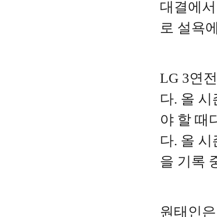
대결에서
로 설욕에
LG 3연
다. 올 
야 할 때
다. 올 
을 기록 
원태인은 