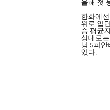
올해 첫
한화에선 
위로 입단
승 평균자
상대로는 
닝 5피안
있다.