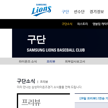
본문내용 바로가기
메인메뉴 바로가기
구단
선수단
경기정보
구단소식
히스토리
엠블럼 캐릭
구단
라이온즈 소식
프리뷰
외부감사보고서
구단소식
|
프리뷰
미리 만나는 삼성라이온즈경기 소식들을 전해 드립니다.
[20일 프리뷰] 2연승
프리뷰