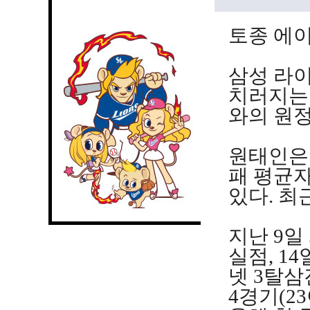
토종 에이
삼성 라
치러지는 2
와의 원
원태인은 
패 평균자
있다. 최
지난 9일
실점, 14
넷 3탈삼
4경기(2