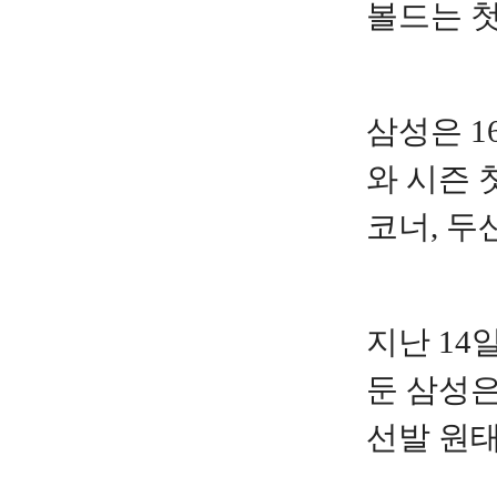
볼드는 첫
삼성은 
와 시즌 
코너, 두
지난 14
둔 삼성은
선발 원태