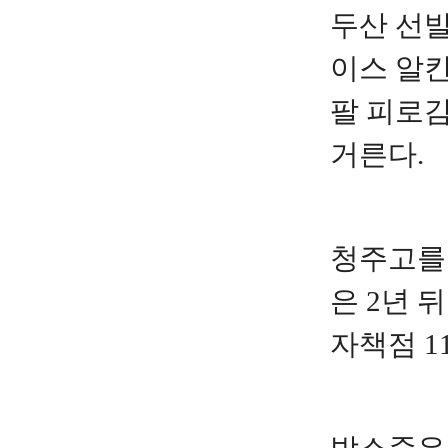
두산 선발
이스 알
팔 피로감
거른다.
청주고를 
은 2년 
자책점 1