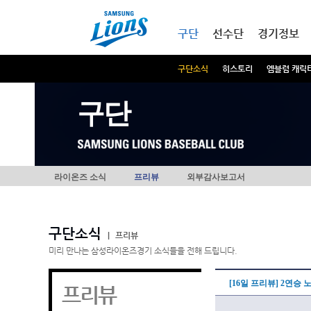
본문내용 바로가기
메인메뉴 바로가기
구단
선수단
경기정보
구단소식
히스토리
엠블럼 캐릭
구단
라이온즈 소식
프리뷰
외부감사보고서
구단소식
|
프리뷰
미리 만나는 삼성라이온즈경기 소식들을 전해 드립니다.
[16일 프리뷰] 2연승
프리뷰