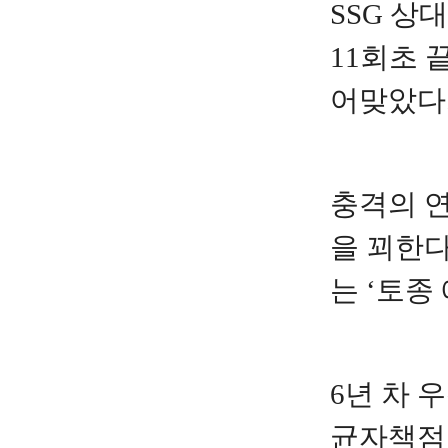
SSG 상
11회초 
어맞았다
충격의 연
을 꾀한다
는 ‘토종
6년 차 
균자책점 3