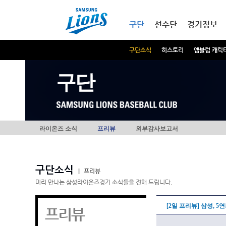
본문내용 바로가기
메인메뉴 바로가기
구단
선수단
경기정보
구단소식
히스토리
엠블럼 캐릭
구단
라이온즈 소식
프리뷰
외부감사보고서
구단소식
|
프리뷰
미리 만나는 삼성라이온즈경기 소식들을 전해 드립니다.
[2일 프리뷰] 삼성, 
프리뷰