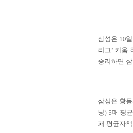
삼성은 10일
리그’ 키움
승리하면 삼
삼성은 황동
닝) 5패 평
패 평균자책점