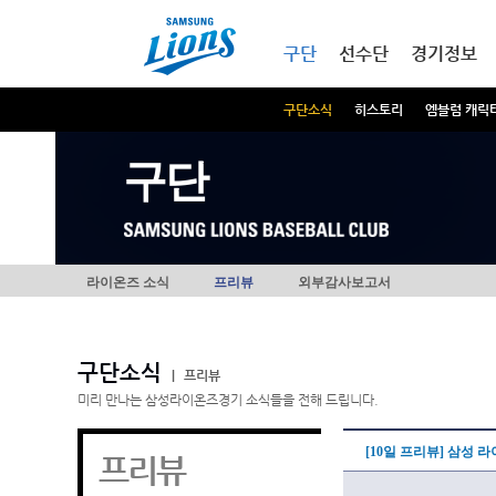
본문내용 바로가기
메인메뉴 바로가기
구단
선수단
경기정보
구단소식
히스토리
엠블럼 캐릭
구단
라이온즈 소식
프리뷰
외부감사보고서
구단소식
|
프리뷰
미리 만나는 삼성라이온즈경기 소식들을 전해 드립니다.
[10일 프리뷰] 삼성
프리뷰