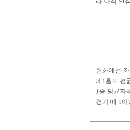
라 아직 안
한화에선 좌완
패1홀드 평균
1승 평균자책
경기 때 5이