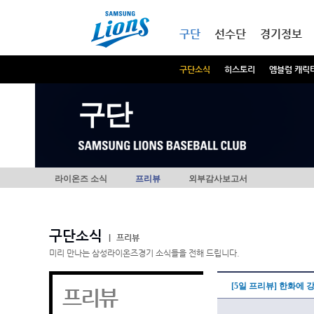
본문내용 바로가기
메인메뉴 바로가기
구단
선수단
경기정보
구단소식
히스토리
엠블럼 캐릭
구단
라이온즈 소식
프리뷰
외부감사보고서
구단소식
|
프리뷰
미리 만나는 삼성라이온즈경기 소식들을 전해 드립니다.
[5일 프리뷰] 한화에 
프리뷰