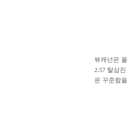
뷰캐넌은 올
2.57 탈삼
운 꾸준함을