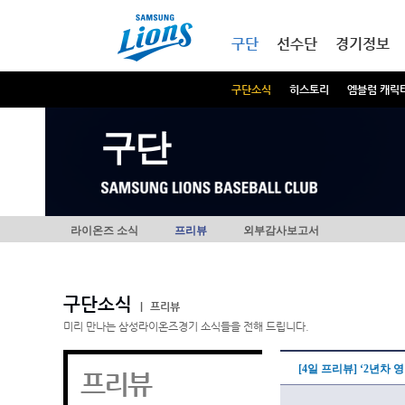
본문내용 바로가기
메인메뉴 바로가기
구단
선수단
경기정보
구단소식
히스토리
엠블럼 캐릭
구단
라이온즈 소식
프리뷰
외부감사보고서
구단소식
|
프리뷰
미리 만나는 삼성라이온즈경기 소식들을 전해 드립니다.
[4일 프리뷰] ‘2년차 
프리뷰