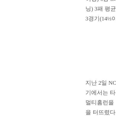
닝) 3패 
3경기(14⅓
지난 2일 N
기에서는 타선
멀티홈런을 
을 터뜨렸다