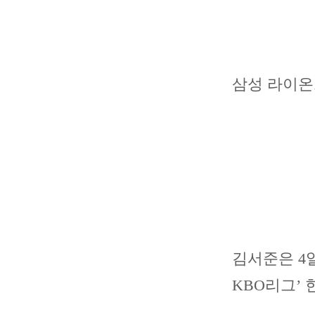
삼성 라이온즈
김서준은 4일
KBO리그’