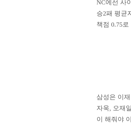
NC에선 사이
승2패 평균자
책점 0.75
삼성은 이재현
자욱, 오재
이 해줘야 