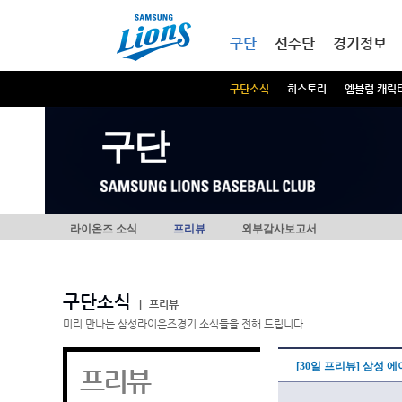
본문내용 바로가기
메인메뉴 바로가기
구단
선수단
경기정보
구단소식
히스토리
엠블럼 캐릭
구단
라이온즈 소식
프리뷰
외부감사보고서
구단소식
|
프리뷰
미리 만나는 삼성라이온즈경기 소식들을 전해 드립니다.
[30일 프리뷰] 삼성 
프리뷰