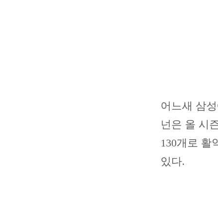
어느새 삼성
넌은 올 시즌
130개로 활
있다.