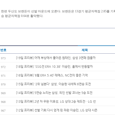
한편 두산도 브랜든이 선발 마운드에 오른다. 브랜든은 13경기 평균자책점 2.85를 기록
승 평균자책점 0.64로 활약했다.
번호
제목
[19일 프리뷰] 어깨 부상에서 돌아온 원태인, 삼성 3연패 끊을까
973
[18일 프리뷰] 'SSG전 ERA 10.38' 이승민, 홈에서 반등할까
972
[16일 프리뷰] ‘6월 ERA 5.40’ 레예스, NC전의 좋은 기억
971
[15일 프리뷰] '2위 넘본다' 삼성, 이승현 내세워 6연승 도전
970
[14일 프리뷰] 5연승 노리는 삼성, 외인 선발 코너는 5승 도전
969
[13일 프리뷰] 2년 차 우완 이호성, LG 상대 2승 재도전…LG 선
968
[12일 프리뷰] 선발 기회 다시 얻게 된 좌완 이승민, LG 상대 시즌
967