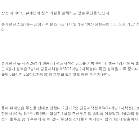
삼성 데이비드 뷰캐넌이 천적 기질을 발휘하고 있는 두산을 만난다.
뷰캐넌은 21일 대구 삼성 라이온즈파크에서 열리는 ‘2023 신한은행 SOL KBO리그
다.
뷰캐넌은 올 시즌 26경기 10승7패 평균자책점 2.65를 기록 중이다. 최근 4경기 연
근 4경기 성적은 2승1패 평균자책점 0.67(27이닝 2자책점)의 특급 성적을 기록 중이다.
볼넷 6탈삼진 2실점(1자책점)의 호투를 펼치고도 패전 투수가 됐다.
올해 뷰캐넌은 두산을 상대로 강했다. 2경기 2승 평균자책점 0.64(14이닝 1자책점)으
전에서 8이닝 107구 7피안타 4탈삼진 1실점 혼신투로 팀 승리를 이끌었다. 4월26일
점의 호투로 승리 투수가 된 바 있다. 두산전 강세를 이어가면서 팀의 3연패 탈출까지