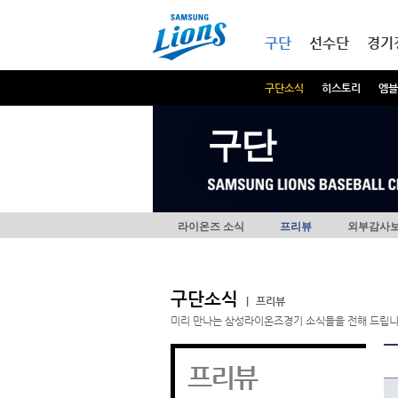
본문내용 바로가기
메인메뉴 바로가기
구단
선수단
경기
구단소식
히스토리
엠블
구단
라이온즈 소식
프리뷰
외부감사
구단소식
|
프리뷰
미리 만나는 삼성라이온즈경기 소식들을 전해 드립니
프리뷰