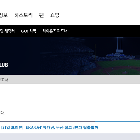
정보
히스토리
팬
쇼핑
럼 캐릭터
GO! 라팍
라이온즈 파트너
보고서
다.
[21일 프리뷰] ‘ERA 0.64’ 뷰캐넌, 두산 잡고 3연패 탈출할까