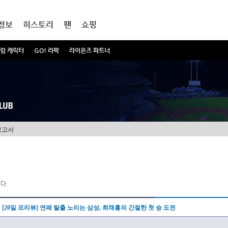
정보
히스토리
팬
쇼핑
럼 캐릭터
GO! 라팍
라이온즈 파트너
보고서
다.
[20일 프리뷰] 연패 탈출 노리는 삼성, 최채흥의 간절한 첫 승 도전