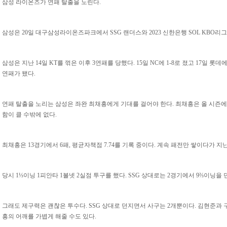
삼성 라이온즈가 연패 탈출을 노린다.
삼성은 20일 대구삼성라이온즈파크에서 SSG 랜더스와 2023 신한은행 SOL KBO리
삼성은 지난 14일 KT를 꺾은 이후 3연패를 당했다. 15일 NC에 1-8로 졌고 17일 롯데에
연패가 됐다.
연패 탈출을 노리는 삼성은 좌완 최채흥에게 기대를 걸어야 한다. 최채흥은 올 시즌에
함이 클 수밖에 없다.
최채흥은 13경기에서 6패, 평균자책점 7.74를 기록 중이다. 계속 패전만 쌓이다가 지
당시 1⅓이닝 1피안타 1볼넷 2실점 투구를 했다. SSG 상대로는 2경기에서 9⅔이닝을 
그래도 제구력은 괜찮은 투수다. SSG 상대로 던지면서 사구는 2개뿐이다. 김현준과
흥의 어깨를 가볍게 해줄 수도 있다.