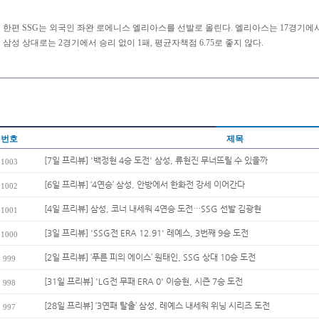
한편 SSG는 외국인 좌완 로에니스 엘리아스를 선발로 올린다. 엘리아스는 17경기에서 6
삼성 상대로는 2경기에서 승리 없이 1패, 평균자책점 6.75로 좋지 않다.
번호
제목
[7일 프리뷰] '백정현 4승 도전' 삼성, 류현진 무너뜨릴 수 있을까
1003
[6일 프리뷰] ‘4연승’ 삼성, 안방에서 한화전 강세 이어간다
1002
[4일 프리뷰] 삼성, 코너 내세워 4연승 도전…SSG 선발 김광현
1001
[3일 프리뷰] 'SSG전 ERA 12.91' 레예스, 3번째 9승 도전
1000
[2일 프리뷰] ‘푸른 피의 에이스’ 원태인, SSG 상대 10승 도전
999
[31일 프리뷰] 'LG전 무패 ERA 0' 이승현, 시즌 7승 도전
998
[28일 프리뷰] ‘3연패 탈출’ 삼성, 레예스 내세워 위닝 시리즈 도전
997