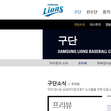
본문내용 바로가기
메인메뉴 바로가기
구단
선수단
경기
구단소식
히스토리
엠블
구단
라이온즈 소식
프리뷰
외부감사
구단소식
|
프리뷰
미리 만나는 삼성라이온즈경기 소식들을 전해 드립니
프리뷰