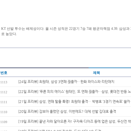
KT 선발 투수는 배제성이다. 올 시즌 성적은 22경기 7승 7패 평균자책점 4.39. 삼성과
로 높았다.
번호
제목
[24일 프리뷰] 최원태, 삼성 3연패 끊을까…한화 와이스와 리턴매치
1113
[22일 프리뷰] ‘푸른 피의 에이스’ 원태인, 또 연패 끊을까…삼성, 롯데전 반등 노
1112
[21일 프리뷰] 삼성, 연패 탈출 특명! 최원태 출격… 박병호 ‘3경기 연속포’ 쏠까
1111
[20일 프리뷰] 감보아 울렸던 삼성, 이번에도? 대체 선발 김대호 출격
1110
[19일 프리뷰] 끝낸 자와 달아오른 자! 구자욱·디아즈 등에 업은 삼성, 두산전 싹
1109