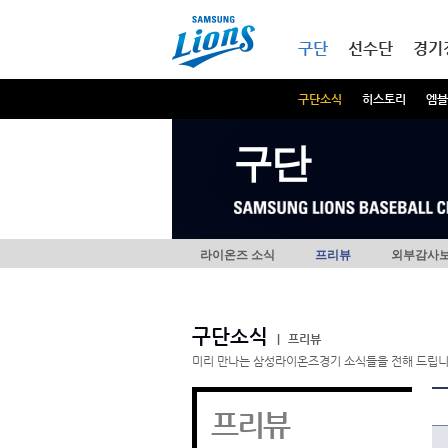
본문내용 바로가기
메인메뉴 바로가기
구단
선수단
경기
구단소식
히스토리
엠블
구단
라이온즈 소식
프리뷰
외부감사
구단소식
|
프리뷰
미리 만나는 삼성라이온즈경기 소식들을 전해 드립니
프리뷰