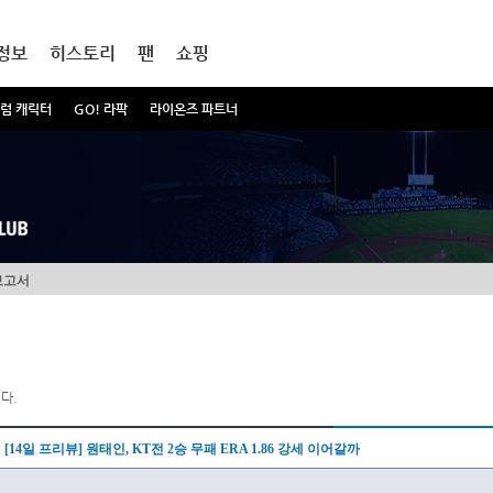
정보
히스토리
팬
쇼핑
럼 캐릭터
GO! 라팍
라이온즈 파트너
보고서
다.
[14일 프리뷰] 원태인, KT전 2승 무패 ERA 1.86 강세 이어갈까