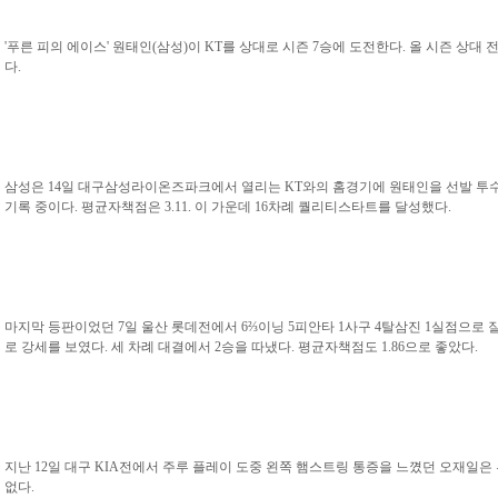
'푸른 피의 에이스' 원태인(삼성)이 KT를 상대로 시즌 7승에 도전한다. 올 시즌 상
다.
삼성은 14일 대구삼성라이온즈파크에서 열리는 KT와의 홈경기에 원태인을 선발 투수로
기록 중이다. 평균자책점은 3.11. 이 가운데 16차례 퀄리티스타트를 달성했다.
마지막 등판이었던 7일 울산 롯데전에서 6⅔이닝 5피안타 1사구 4탈삼진 1실점으로 
로 강세를 보였다. 세 차례 대결에서 2승을 따냈다. 평균자책점도 1.86으로 좋았다.
지난 12일 대구 KIA전에서 주루 플레이 도중 왼쪽 햄스트링 통증을 느꼈던 오재일은
없다.