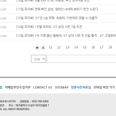
[18일 프리뷰] ‘6월 ERA 0.90’ 좌승현, 두산 상대 4승 도전
1108
[17일 프리뷰] 연패 빠진 삼성, 원태인 내세워 분위기 반전 노린다
1107
[15일 프리뷰] 'KT전 2승 무패' 최원태, 이번에도 웃을 수 있을까
1106
[14일 프리뷰] 1선발 후라도, KT 상대 시즌 7승 도전
1105
[13일 프리뷰] 1차 지명 출신 황동재, KT 상대 시즌 첫 선발 출격...KT 고영표와 
1104
11
12
13
14
15
16
17
18
침
이메일무단수집거부
CONTACT US
SITEMAP
언론사진자료실
모바일 버전 가기