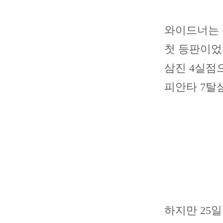
와이드너는 
첫 등판이었던
삼진 4실점으
피안타 7탈
하지만 25일