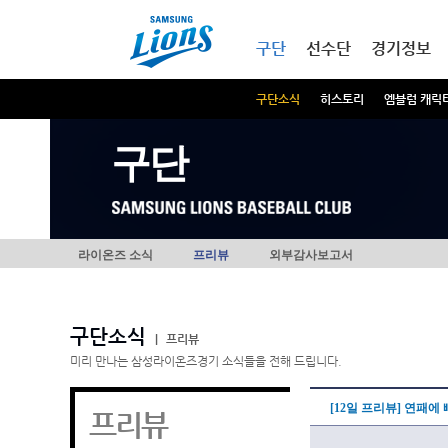
본문내용 바로가기
메인메뉴 바로가기
구단
선수단
경기정보
구단소식
히스토리
엠블럼 캐릭
구단
라이온즈 소식
프리뷰
외부감사보고서
구단소식
|
프리뷰
미리 만나는 삼성라이온즈경기 소식들을 전해 드립니다.
[12일 프리뷰] 연패에 
프리뷰