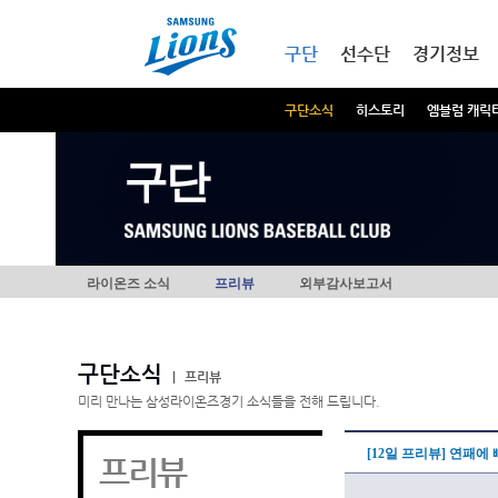
본문내용 바로가기
메인메뉴 바로가기
구단
선수단
경기정보
구단소식
히스토리
엠블럼 캐릭
구단
라이온즈 소식
프리뷰
외부감사보고서
구단소식
|
프리뷰
미리 만나는 삼성라이온즈경기 소식들을 전해 드립니다.
[12일 프리뷰] 연패에 
프리뷰