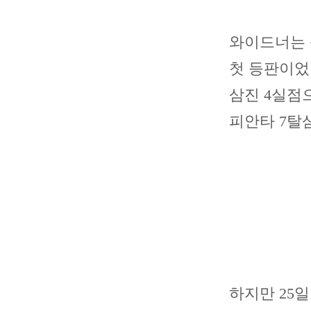
와이드너는 
첫 등판이었던
삼진 4실점으
피안타 7탈
하지만 25일