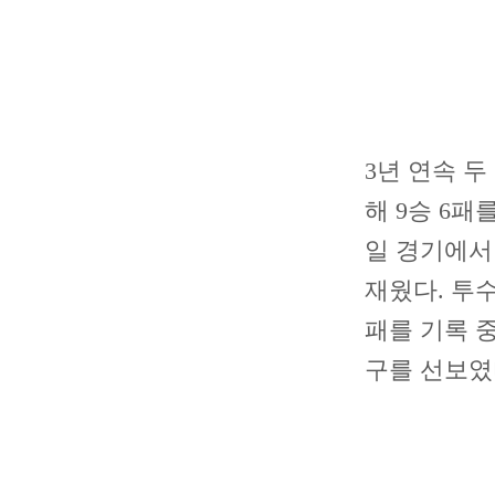
3년 연속 두
해 9승 6패
일 경기에서
재웠다. 투
패를 기록 중
구를 선보였