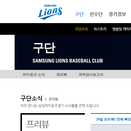
본문내용 바로가기
메인메뉴 바로가기
구단
선수단
경기정보
구단소식
히스토리
엠블럼 캐릭
구단
라이온즈 소식
프리뷰
외부감사보고서
구단소식
|
프리뷰
미리 만나는 삼성라이온즈경기 소식들을 전해 드립니다.
[9일 프리뷰] 연패 빠
프리뷰