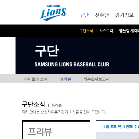
본문내용 바로가기
메인메뉴 바로가기
구단
선수단
경기정보
구단소식
히스토리
엠블럼 캐릭
구단
라이온즈 소식
프리뷰
외부감사보고서
구단소식
|
프리뷰
미리 만나는 삼성라이온즈경기 소식들을 전해 드립니다.
[3일 프리뷰] 3연패 
프리뷰