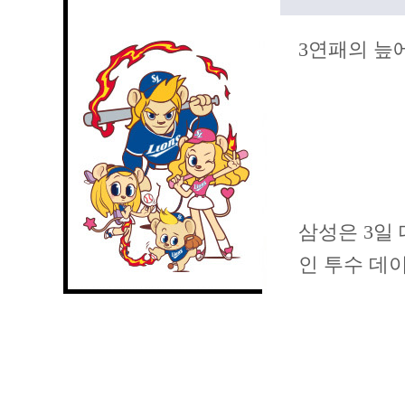
3연패의 늪
삼성은 3일
인 투수 데