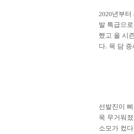
2020년부
발 특급으로
했고 올 시즌
다. 목 담
선발진이 삐
욱 무거워졌
소모가 컸다