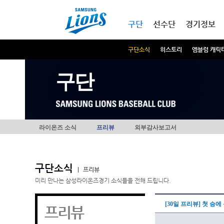
본문내용 바로가기
메인메뉴 바로가기
구단
선수단
경기정보
구단소식
히스토리
엠블럼 캐릭
구단
라이온즈 소식
프리뷰
외부감사보고서
구단소식
|
프리뷰
미리 만나는 삼성라이온즈경기 소식들을 전해 드립니다.
[30일 프리뷰] 첫 승
프리뷰