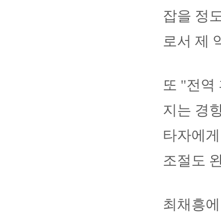
잡을 정도
로서 제 
또 "전역
지는 경향
타자에게
조절도 
최채흥에겐