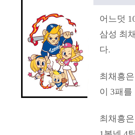
어느덧 1
삼성 최채
다.
최채흥은 
이 3패를
최채흥은 
1볼넷 4