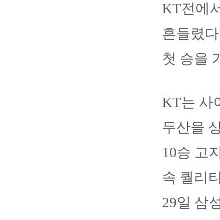
KT전에서
흔들렸다
첫 승을 
KT는 사
두산을 상
10승 고
속 퀄리티
29일 삼