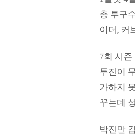
총 투구수
이더, 커
7회 시즌
투진이 무
가하지 
꾸는데 
박진만 감