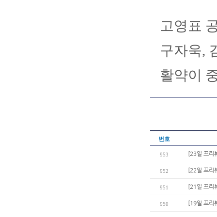
고영표 공
구자욱, 
활약이 
번호
[23일 프리
953
[22일 프리뷰
952
[21일 프리
951
[19일 프리
950