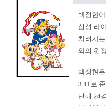
백정현이
삼성 라
치러지는 
와의 원
백정현은 
3.41로
난해 24경