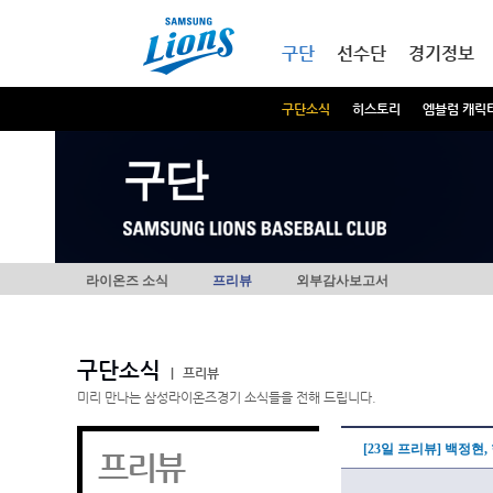
본문내용 바로가기
메인메뉴 바로가기
구단
선수단
경기정보
구단소식
히스토리
엠블럼 캐릭
구단
라이온즈 소식
프리뷰
외부감사보고서
구단소식
|
프리뷰
미리 만나는 삼성라이온즈경기 소식들을 전해 드립니다.
[23일 프리뷰] 백정현
프리뷰