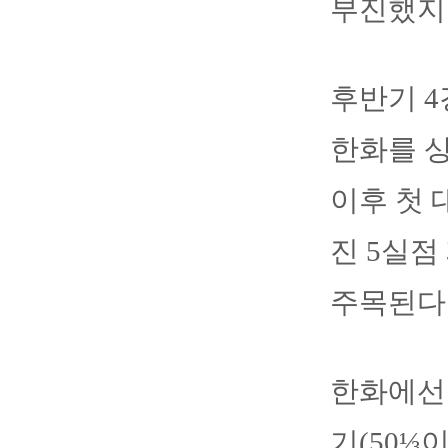
부진했지만
후반기 4
한화를 상
이후 첫 
진 5실점
주목된다
한화에선 
기(50⅓