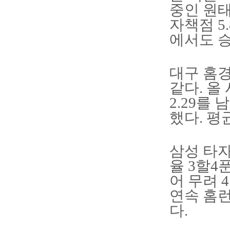
중인 원태
자책점 5
에서도 승
대구 홈경
같다. 올
2.29를
했다. 평
삼성 타자
율 3할4
어 무려 
연속 홈런
다.