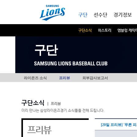
본문내용 바로가기
메인메뉴 바로가기
구단
선수단
경기정보
구단소식
히스토리
엠블럼 캐릭
구단
라이온즈 소식
프리뷰
외부감사보고서
구단소식
|
프리뷰
미리 만나는 삼성라이온즈경기 소식들을 전해 드립니다.
[20일 프리뷰] '푸른 
프리뷰