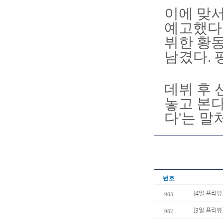
이에 맞서
예고했다.
뷔한 황동
남겼다. 
데뷔 후 
놓고 본다
다'는 말
번호
[4일 프리뷰
983
[3일 프리뷰
982