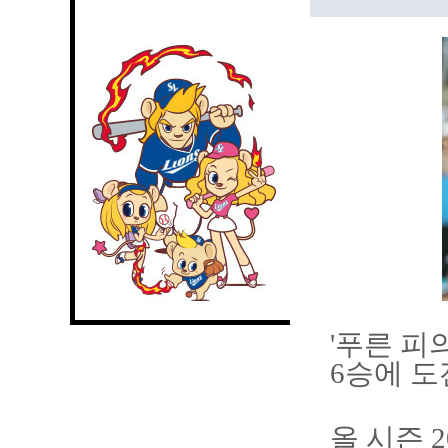
'푸른 피
6승에 도
올 시즌 