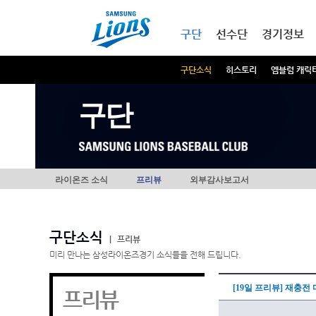
본문내용 바로가기
메인메뉴 바로가기
구단
선수단
경기정보
구단소식
히스토리
엠블럼 캐릭
구단
라이온즈 소식
프리뷰
외부감사보고서
구단소식
|
프리뷰
미리 만나는 삼성라이온즈경기 소식들을 전해 드립니다.
[19일 프리뷰] 재충전
프리뷰