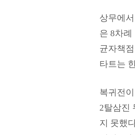
상무에서 
은 8차례
균자책점은
타트는 한
복귀전이었
2탈삼진
지 못했다