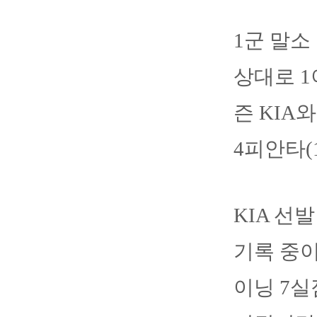
1군 말소
상대로 1
즌 KIA
4피안타(
KIA 선
기록 중이
이닝 7실