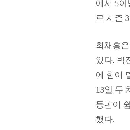
에서 5이
로 시즌 
최채흥은 
았다. 박
에 힘이 
13일 두
등판이 쉽
했다.